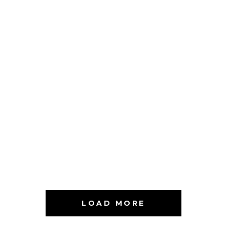
HAIR PRODUCTS
WAVES
HAIR PRODUCTS
PIXIE
HAIR PRODUCTS
TAIL
HAIR PRODUCTS
BOB
HAIR PRODUCTS
LAYERS
COLORING
VOLUME
COLORING
LOAD MORE