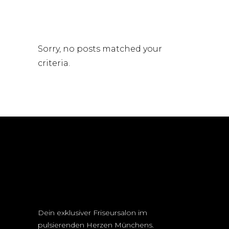
Sorry, no posts matched your
criteria.
Dein exklusiver Friseursalon im
pulsierenden Herzen Münchens.